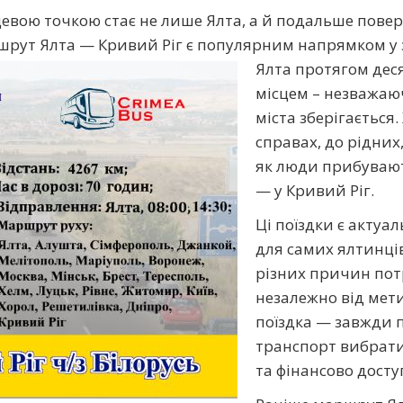
евою точкою стає не лише Ялта, а й подальше пове
ршрут Ялта — Кривий Ріг є популярним напрямком у з
Ялта протягом дес
місцем – незважаюч
міста зберігається
справах, до рідних
як люди прибувают
— у Кривий Ріг.
Ці поїздки є актуа
для самих ялтинці
різних причин потр
незалежно від мети
поїздка — завжди п
транспорт вибрати
та фінансово дост