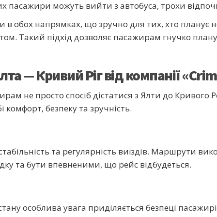
ких пасажири можуть вийти з автобуса, трохи відпо
и в обох напрямках, що зручно для тих, хто планує н
ом. Такий підхід дозволяє пасажирам гнучко плану
та — Кривий Ріг від компанії «Crim
рам не просто спосіб дістатися з Ялти до Кривого Р
і комфорт, безпеку та зручність.
стабільність та регулярність виїздів. Маршрути вик
дку та бути впевненими, що рейс відбудеться.
стану особлива увага приділяється безпеці пасажирі