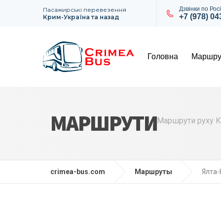
Дзвінки по Росі
Пасажирські перевезення
+7 (978) 0
Крим-Україна та назад
Головна
Маршру
МАРШРУТИ
Маршрути руху Кр
crimea-bus.com
Маршруты
Ялта-