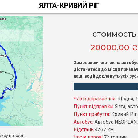
ЯЛТА-КРИВИЙ РІГ
СТОИМОСТЬ
20000,00
Замовивши квиток на автобус
дістанетеся до місця признач
наші водії докладуть усіх зу
Час відправлення:
Щодня, 14
Пункт відправки:
Ялта, авт
Пункт прибуття:
Кривий Ріг
Автобус:
Автобус NEOPLAN. M
Відстань
4267 км.
су на карті,
Час в дорозі
72 години.