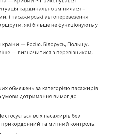
та — Кривий Ріг виконувався
итуація кардинально змінилася –
и, і пасажирські автоперевезення
ршрути, які більше не функціонують у
країни — Росію, Білорусь, Польщу,
ивіше — визначитися з перевізником,
ких обмежень за категорією пасажирів
 за умови дотримання вимог до
 стосується всіх пасажирів без
ся прикордонний та митний контроль.