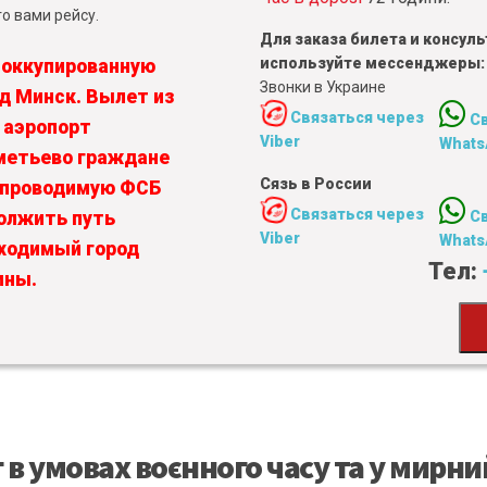
о вами рейсу.
Для заказа билета и консу
используйте мессенджеры:
 оккупированную
Звонки в Украине
од Минск. Вылет из
Связаться через
С
 аэропорт
Viber
Whats
метьево граждане
Сязь в России
, проводимую ФСБ
Связаться через
олжить путь
С
Viber
Whats
бходимый город
Тел:
ины.
 в умовах воєнного часу та у мирни