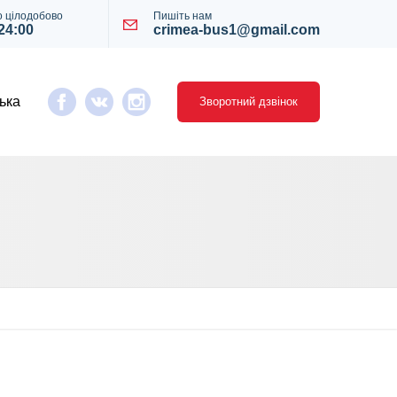
 цілодобово
Пишіть нам
 24:00
crimea-bus1@gmail.com
ька
Зворотний дзвінок