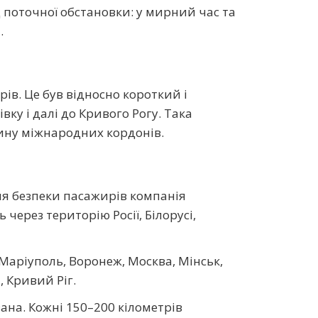
 поточної обстановки: у мирний час та
.
ів. Це був відносно короткий і
ку і далі до Кривого Рогу. Така
тину міжнародних кордонів.
ня безпеки пасажирів компанія
через територію Росії, Білорусі,
Маріуполь, Воронеж, Москва, Мінськ,
, Кривий Ріг.
вана. Кожні 150–200 кілометрів