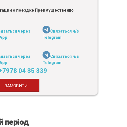
льтации о поездке Преимущественно
вязаться через
Связаться ч/з
App
Telegram
вязаться через
Связаться ч/з
App
Telegram
+7978 04 35 339
ЗАМОВИТИ
й період