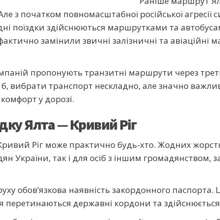
Раніше маршрут Ял
е з початком повномасштабної російської агресії с
ні поїздки здійснюються маршрутками та автобусам
актично замінили звичні залізничні та авіаційні ма
омпаній пропонують транзитні маршрути через треті 
я б, вибрати транспорт нескладно, але значно важл
комфорт у дорозі.
дку Ялта — Кривий Ріг
Кривий Ріг може практично будь-хто. Жодних жорст
ян України, так і для осіб з іншим громадянством,
ху обов’язкова наявність закордонного паспорта. Це
ння перетинаються державні кордони та здійснюєть