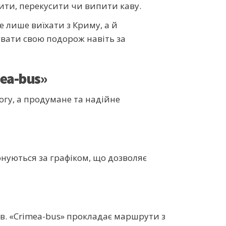
чити, перекусити чи випити каву.
е лише виїхати з Криму, а й
вати свою подорож навіть за
ea-bus»
огу, а продумане та надійне
онуються за графіком, що дозволяє
в. «Crimea-bus» прокладає маршрути з