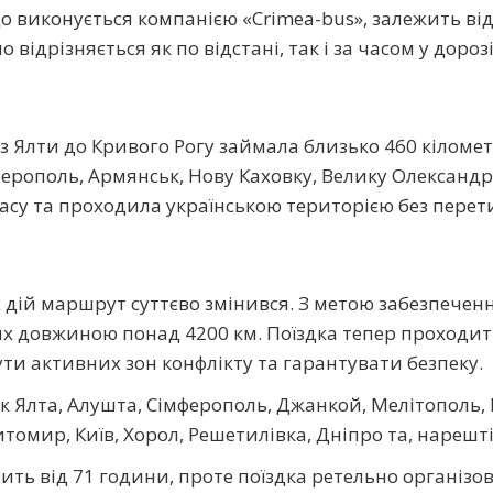
 виконується компанією «Crimea-bus», залежить від
ідрізняється як по відстані, так і за часом у дорозі
з Ялти до Кривого Рогу займала близько 460 кілометр
ерополь, Армянськ, Нову Каховку, Велику Олександрів
часу та проходила українською територією без пере
дій маршрут суттєво змінився. З метою забезпечен
х довжиною понад 4200 км. Поїздка тепер проходить 
ти активних зон конфлікту та гарантувати безпеку.
к Ялта, Алушта, Сімферополь, Джанкой, Мелітополь, 
итомир, Київ, Хорол, Решетилівка, Дніпро та, нарешті
ить від 71 години, проте поїздка ретельно організо