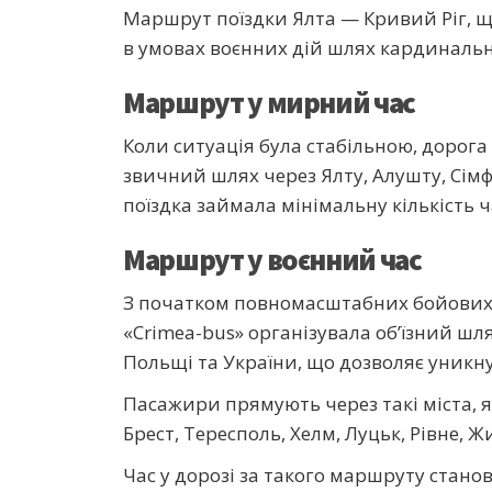
Маршрут поїздки Ялта — Кривий Ріг, що
в умовах воєнних дій шлях кардинально в
Маршрут у мирний час
Коли ситуація була стабільною, дорога 
звичний шлях через Ялту, Алушту, Сімф
поїздка займала мінімальну кількість 
Маршрут у воєнний час
З початком повномасштабних бойових 
«Crimea-bus» організувала об’їзний шля
Польщі та України, що дозволяє уникну
Пасажири прямують через такі міста, я
Брест, Тересполь, Хелм, Луцьк, Рівне, Ж
Час у дорозі за такого маршруту станов