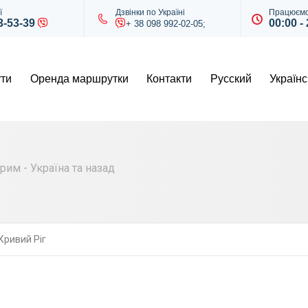
ї
Дзвінки по Україні
Працюємо
43-53-39
00:00 -
+ 38 098 992-02-05;
ти
Оренда маршрутки
Контакти
Русский
Українс
им - Україна та назад
Кривий Ріг