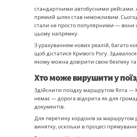
стандартними автобусними рейсами. Ал
прямий шлях став неможливим. Сьогод
стали не просто популярними — вони ф
цьому напрямку.
З урахуванням нових реалій, багато к
щоб дістатися Кривого Рогу. Здавалос
якому можна довірити свою безпеку та 
Хто може вирушити у поїз
Здійснити поїздку маршрутом Ялта — 
немає — дорога відкрита як для громад
документів.
Для перетину кордонів за маршрутом ру
винятку, оскільки в процесі прямува