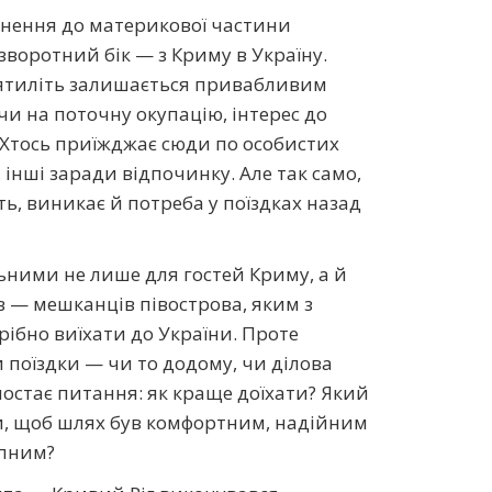
рнення до материкової частини
воротний бік — з Криму в Україну.
ятиліть залишається
привабливим
и на поточну окупацію, інтерес до
. Хтось приїжджає сюди по особистих
, інші заради відпочинку. Але так само,
ь, виникає й потреба у поїздках назад
льними не лише для гостей Криму, а й
в — мешканців півострова, яким з
ібно виїхати до України. Проте
 поїздки — чи то додому, чи ділова
остає питання: як краще доїхати? Який
, щоб шлях був комфортним, надійним
упним?