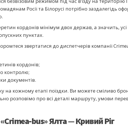
я безвізовим режимом під час в’їзду на територію 
омадянам Росії та Білорусі потрібно заздалегідь офор
о.
тин кордонів мінімум двох держав, а значить, усі
опускних пунктах.
оромтеся звертатися до диспетчерів компанії Crimea
етинів кордонів;
о контролю;
ки документів.
ку на кожному етапі поїздки. Ви можете сміливо бр
ьно розповімо про всі деталі маршруту, умови перев
«Crimea-bus» Ялта — Кривий Ріг