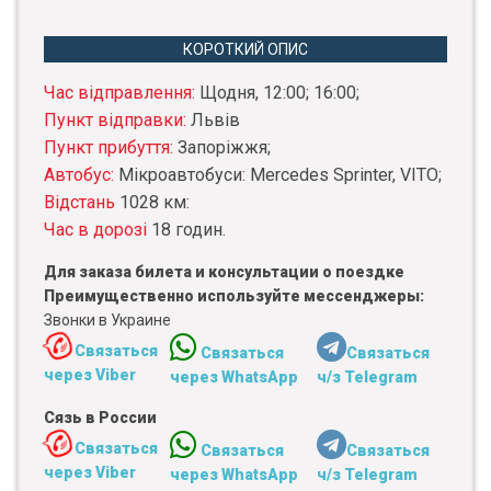
КОРОТКИЙ ОПИС
Час відправлення:
Щодня, 12:00; 16:00;
Пункт відправки:
Львів
Пункт прибуття:
Запоріжжя;
Автобус:
Мікроавтобуси: Mercedes Sprinter, VITO;
Відстань
1028 км:
Час в дорозі
18 годин.
Для заказа билета и консультации о поездке
Преимущественно используйте мессенджеры:
Звонки в Украине
Связаться
Связаться
Связаться
через Viber
через WhatsApp
ч/з Telegram
Сязь в России
Связаться
Связаться
Связаться
через Viber
через WhatsApp
ч/з Telegram