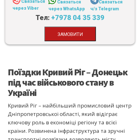
Связаться
Связаться
Связаться
через Viber
через WhatsApp
ч/з Telegram
Тел:
+7978 04 35 339
ЗАМОВИТИ
Поїздки Кривий Ріг – Донецьк
під час військового стану в
Україні
Кривий Ріг – найбільший промисловий центр
Дніпропетровської області, який відіграє
ключову роль в економіці регіону та всієї
країни. Розвинена інфраструктура та зручні
транспортні розв’язки дозволяють місту