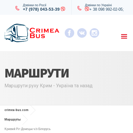
Дзвінки по Росії
Дзвінки по Україні
+7 (978) 043-53-39
+ 38 098 992-02-05;
МАРШРУТИ
Маршрути руху Крим - Україна та назад
crimea-bus.com
Маршруты
Кривий Ріг-Донецьк ч/з Білорусь