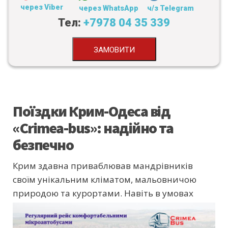
через Viber
через WhatsApp
ч/з Telegram
Тел:
+7978 04 35 339
ЗАМОВИТИ
Поїздки Крим-Одеса від
«Crimea-bus»: надійно та
безпечно
Крим здавна приваблював мандрівників
своїм унікальним кліматом, мальовничою
природою та курортами.
Навіть в умовах