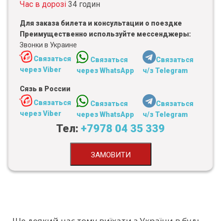
Час в дорозі
34 годин
Для заказа билета и консультации о поездке
Преимущественно используйте мессенджеры:
Звонки в Украине
Связаться
Связаться
Связаться
через Viber
через WhatsApp
ч/з Telegram
Сязь в России
Связаться
Связаться
Связаться
через Viber
через WhatsApp
ч/з Telegram
Тел:
+7978 04 35 339
ЗАМОВИТИ
Ще деякий час тому виїхати з України в будь-