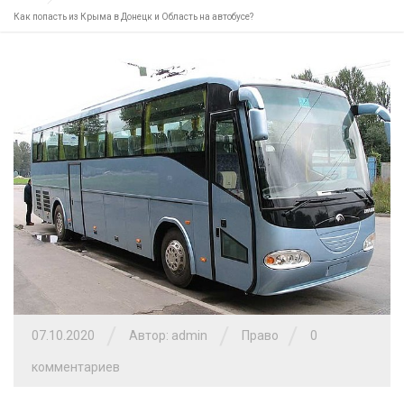
Как попасть из Крыма в Донецк и Область на автобусе?
/
/
/
07.10.2020
Автор: admin
Право
0
комментариев