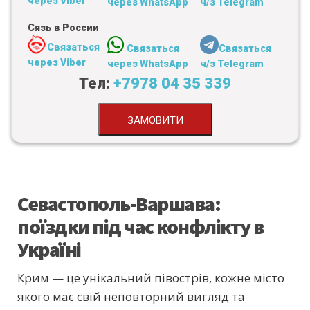
через Viber
через WhatsApp
ч/з Telegram
Сязь в России
Связаться
Связаться
Связаться
через Viber
через WhatsApp
ч/з Telegram
Тел:
+7978 04 35 339
ЗАМОВИТИ
Севастополь-Варшава:
поїздки під час конфлікту в
Україні
Крим — це унікальний півострів, кожне місто
якого має свій неповторний вигляд та