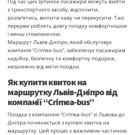
Під час цих зупинок пасажири можуть вийти
з транспортного засобу, відпочити,
розім’ятись, випити каву чи перекусити. Такі
перерви роблять довгу поїздку комфортнішою
і менш стомлюючою.
Маршрут Львів-Дніпро, який обслуговує
компанія “Crimea-bus”, забезпечує пасажирам
надійну, безпечну та комфортну подорож,
незалежно від мети поїздки.
Як купити квиток на
маршрутку Львів-Дніпро від
компанії “Crimea-bus”
Поїздка з компанією “Crimea-bus” зі Львова до
Дніпра починається з купівлі квитка на
маршрутку. Цей процес є важливою частиною