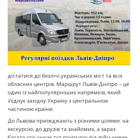
дістатися до безлічі українських міст та всіх
обласних центрів. Маршрут Львів-Дніпро – це
один із найпопулярніших напрямків, який
з’єднує західну Україну з центральною
частиною країни.
До Львова приїжджають з різними цілями: на
екскурсію, до друзів та знайомих, а зараз
багато хто шукає тут притулок від військових