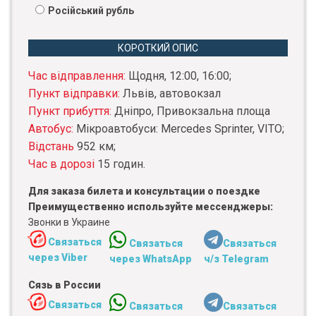
Російський рубль
КОРОТКИЙ ОПИС
Час відправлення:
Щодня, 12:00, 16:00;
Пункт відправки:
Львів, автовокзал
Пункт прибуття:
Дніпро, Привокзальна площа
Автобус:
Мікроавтобуси: Mercedes Sprinter, VITO;
Відстань
952 км;
Час в дорозі
15 годин.
Для заказа билета и консультации о поездке
Преимущественно используйте мессенджеры:
Звонки в Украине
Связаться
Связаться
Связаться
через Viber
через WhatsApp
ч/з Telegram
Сязь в России
Связаться
Связаться
Связаться