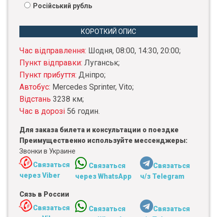
Російський рубль
КОРОТКИЙ ОПИС
Час відправлення:
Шодня, 08:00, 14:30, 20:00;
Пункт відправки:
Луганськ;
Пункт прибуття:
Дніпро;
Автобус:
Mercedes Sprinter, Vito;
Відстань
3238 км;
Час в дорозі
56 годин.
Для заказа билета и консультации о поездке
Преимущественно используйте мессенджеры:
Звонки в Украине
Связаться
Связаться
Связаться
через Viber
через WhatsApp
ч/з Telegram
Сязь в России
Связаться
Связаться
Связаться