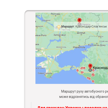
Маршрут:
Краснодар-Слов’янськ
Маршрут руху автобусного рей
може відрізнятись від обраног