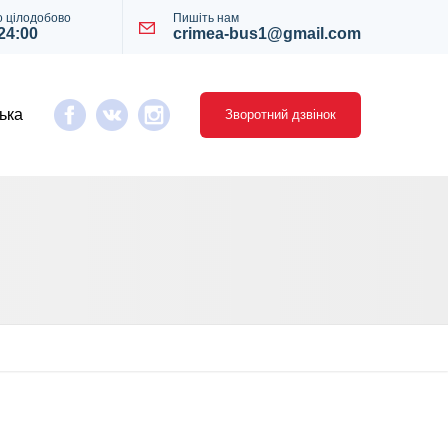
 цілодобово
Пишіть нам
 24:00
crimea-bus1@gmail.com
ька
Зворотний дзвінок