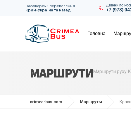
Дзвінки по Росі
Пасажирські перевезення
+7 (978) 0
Крим-Україна та назад
Головна
Маршру
МАРШРУТИ
Маршрути руху Кр
crimea-bus.com
Маршруты
Красн