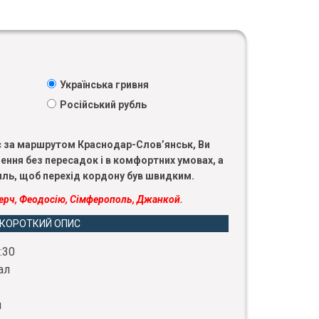
Українська гривня
Російський рубль
с за маршрутом Краснодар-Слов’янськ, Ви
ення без пересадок і в комфортних умовах, а
силь, щоб перехід кордону був швидким.
ерч, Феодосію, Сімферополь, Джанкой.
КОРОТКИЙ ОПИС
:30
ал
л