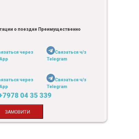
льтации о поездке Преимущественно
вязаться через
Связаться ч/з
App
Telegram
вязаться через
Связаться ч/з
App
Telegram
+7978 04 35 339
ЗАМОВИТИ