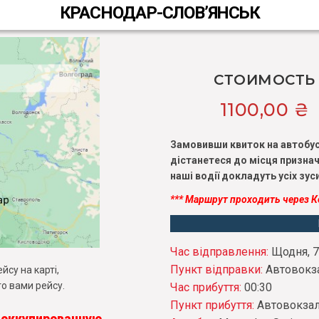
КРАСНОДАР-СЛОВ’ЯНСЬК
СТОИМОСТЬ
1100,00
₴
Замовивши квиток на автобу
дістанетеся до місця признач
наші водії докладуть усіх зу
*** Маршрут проходить через К
Час відправлення:
Щодня, 7
Пункт відправки:
Автовокз
су на карті,
о вами рейсу.
Час прибуття:
00:30
Пункт прибуття:
Автовокза