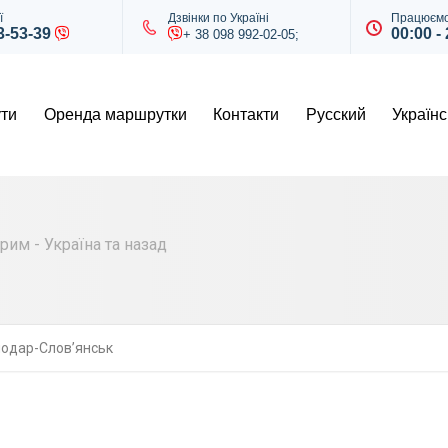
ї
Дзвінки по Україні
Працюємо
43-53-39
00:00 -
+ 38 098 992-02-05;
ти
Оренда маршрутки
Контакти
Русский
Українс
им - Україна та назад
одар-Слов’янськ