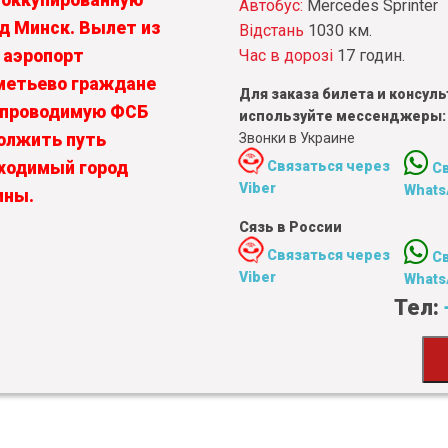
 оккупированную
Автобус:
Mercedes Sprinter
од Минск. Вылет из
Відстань
1030 км.
Час в дорозі
17 годин.
 аэропорт
метьево граждане
Для заказа билета и консу
, проводимую ФСБ
используйте мессенджеры:
Звонки в Украине
олжить путь
Связаться через
бходимый город
С
Viber
Whats
ины.
Сязь в России
Связаться через
С
Viber
Whats
Тел: