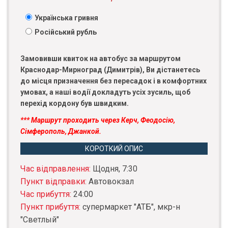
Українська гривня
Російський рубль
Замовивши квиток на автобус за маршрутом
Краснодар-Мирноград (Димитрів), Ви дістанетесь
до місця призначення без пересадок і в комфортних
умовах, а наші водії докладуть усіх зусиль, щоб
перехід кордону був швидким.
*** Маршрут проходить через Керч, Феодосію,
Сімферополь, Джанкой.
КОРОТКИЙ ОПИС
Час відправлення:
Щодня, 7:30
Пункт відправки:
Автовокзал
Час прибуття:
24:00
Пункт прибуття:
супермаркет "АТБ", мкр-н
"Светлый"