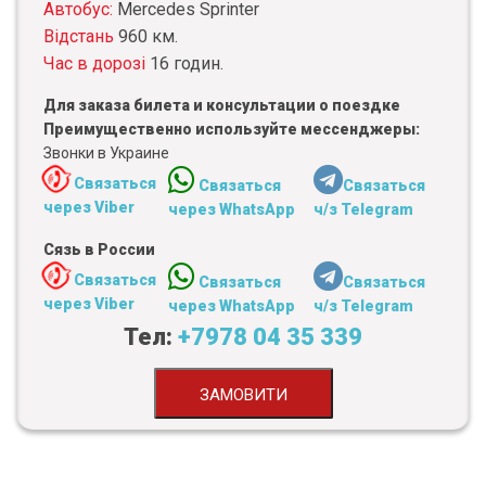
Автобус:
Mercedes Sprinter
Відстань
960 км.
Час в дорозі
16 годин.
Для заказа билета и консультации о поездке
Преимущественно используйте мессенджеры:
Звонки в Украине
Связаться
Связаться
Связаться
через Viber
через WhatsApp
ч/з Telegram
Сязь в России
Связаться
Связаться
Связаться
через Viber
через WhatsApp
ч/з Telegram
Тел:
+7978 04 35 339
ЗАМОВИТИ