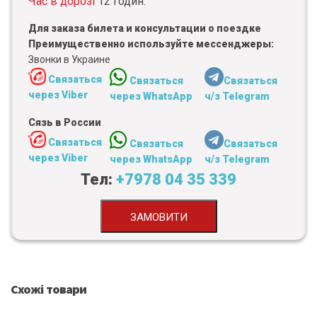
Час в дорозі
12 годин.
Для заказа билета и консультации о поездке
Преимущественно используйте мессенджеры:
Звонки в Украине
Связаться
Связаться
Связаться
через Viber
через WhatsApp
ч/з Telegram
Сязь в России
Связаться
Связаться
Связаться
через Viber
через WhatsApp
ч/з Telegram
Тел:
+7978 04 35 339
ЗАМОВИТИ
Схожі товари