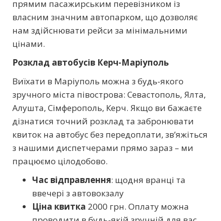
прямим пасажирським перевізником із
власним значним автопарком, що дозволяє
нам здійснювати рейси за мінімальними
цінами.
Розклад автобусів Керч-Маріуполь
Виїхати в Маріуполь можна з будь-якого
зручного міста півострова: Севастополь, Ялта,
Алушта, Сімферополь, Керч. Якщо ви бажаєте
дізнатися точний розклад та забронювати
квиток на автобус без передоплати, зв’яжіться
з нашими диспетчерами прямо зараз – ми
працюємо цілодобово.
Час відправлення
: щодня вранці та
ввечері з автовокзалу
Ціна квитка
2000 грн. Оплату можна
проводити в будь-якій зручній для вас