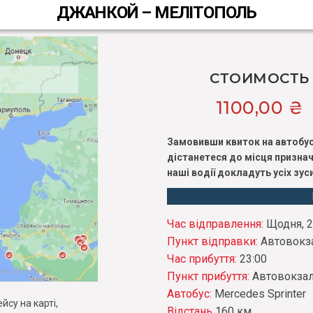
ДЖАНКОЙ – МЕЛІТОПОЛЬ
СТОИМОСТЬ
1100,00
₴
Замовивши квиток на автобу
дістанетеся до місця признач
наші водії докладуть усіх зу
Час відправлення:
Щодня, 2
Пункт відправки:
Автовокз
Час прибуття:
23:00
Пункт прибуття:
Автовокза
Автобус:
Mercedes Sprinter
су на карті,
Відстань
160 км.