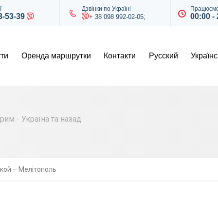
ї
Дзвінки по Україні
Працюємо
43-53-39
00:00 -
+ 38 098 992-02-05;
ти
Оренда маршрутки
Контакти
Русский
Українс
им - Україна та назад
ой – Мелітополь