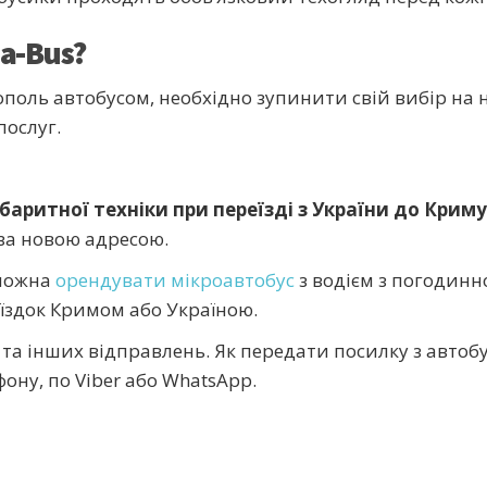
a-Bus?
ополь автобусом, необхідно зупинити свій вибір на
ослуг.
баритної техніки при переїзді з України до Крим
за новою адресою.
 можна
орендувати мікроавтобус
з водієм з погодинн
їздок Кримом або Україною.
 та інших відправлень.
Як передати посилку з автоб
фону,
по Viber або WhatsApp.