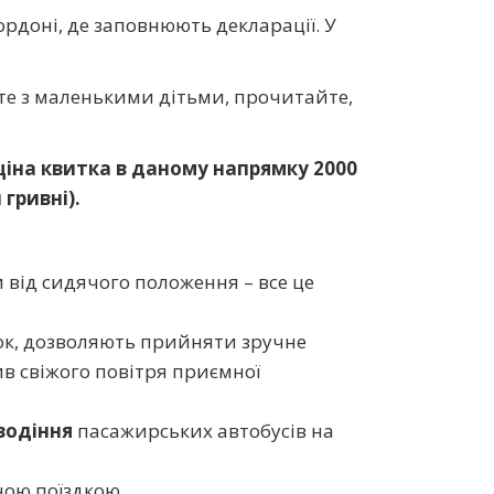
ордоні, де заповнюють декларації. У
єте з маленькими дітьми, прочитайте,
ціна квитка в даному напрямку 2000
 гривні).
и від сидячого положення – все це
ок, дозволяють прийняти зручне
в свіжого повітря приємної
 водіння
пасажирських автобусів на
ною поїздкою.