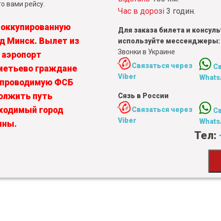
о вами рейсу.
Час в дорозі
3 годин.
 оккупированную
Для заказа билета и консу
од Минск. Вылет из
используйте мессенджеры:
Звонки в Украине
 аэропорт
Связаться через
С
метьево граждане
Viber
Whats
, проводимую ФСБ
олжить путь
Сязь в России
бходимый город
Связаться через
С
Viber
Whats
ины.
Тел: