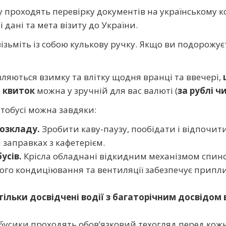
у проходять перевірку документів на українському к
 дані та мета візиту до України.
ізьміть із собою кулькову ручку. Якщо ви подорожу
яються взимку та влітку щодня вранці та ввечері,
и квиток
можна у зручній для вас валюті (
за рублі чи
тобусі можна завдяки:
розкладу.
Зробити каву-паузу, пообідати і відпочит
 заправках з кафетерієм.
усів.
Крісла
обладнані відкидним механізмом спин
го кондиціювання та вентиляції забезпечує припли
тільки досвідчені водії з багаторічним досвідом
 бусики проходять обов’язковий техогляд перед кож