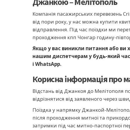
Джанкою – Мелітополь
Компанія пасажирських перевезень Cr
від пори року, у нас можна купити кви
відправлення. Під час поїздки ми пере
проходження кпп Чонгар годину-півтор
Якщо у вас виникли питання або ви
нашим диспетчерам у будь-який час 
і WhatsApp.
Корисна інформація про 
Відстань від Джанкоя до Мелітополя по
відрізнятися від заявленого через шв
Поїздка у напрямку Джанкой-Мелітополь
після проходження митної та прикордон
затримки під час митно-паспортної пер