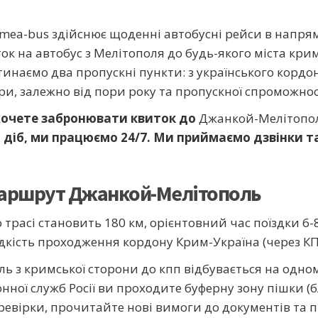
imea-bus здійснює щоденні автобусні рейси в напр
ток на автобус з Мелітополя до будь-якого міста кри
тинаємо два пропускні пункти: з українського кордо
и, залежно від пори року та пропускної спроможнос
 хочете забронювати квиток до
Джанкой-Мелітопо
діб, ми працюємо 24/7.
Ми приймаємо дзвінки та
маршрут
Джанкой-Мелітополь
 трасі становить 180 км, орієнтовний час поїздки 6-
идкість проходження кордону Крим-Україна (через КП
 з кримської сторони до кпп відбувається на одному 
ної служб Росії ви проходите буферну зону пішки (
евірки, прочитайте нові вимоги до документів та п