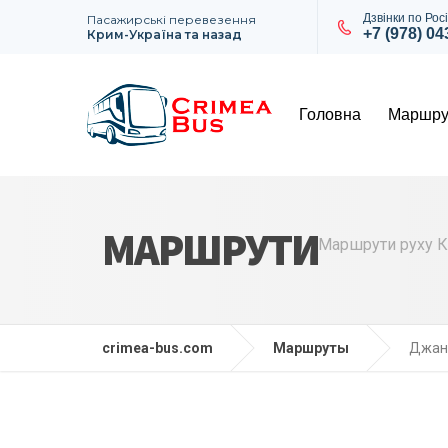
Дзвінки по Росі
Пасажирські перевезення
+7 (978) 0
Крим-Україна та назад
Головна
Маршру
МАРШРУТИ
Маршрути руху Кр
crimea-bus.com
Маршруты
Джанк