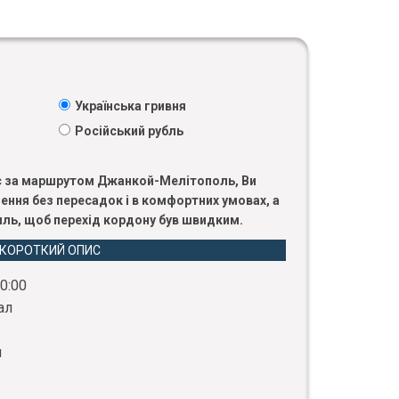
Українська гривня
Російський рубль
с за маршрутом Джанкой-Мелітополь, Ви
ення без пересадок і в комфортних умовах, а
силь, щоб перехід кордону був швидким.
КОРОТКИЙ ОПИС
0:00
ал
л