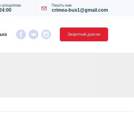
 цілодобово
Пишіть нам
 24:00
crimea-bus1@gmail.com
ька
Зворотний дзвінок