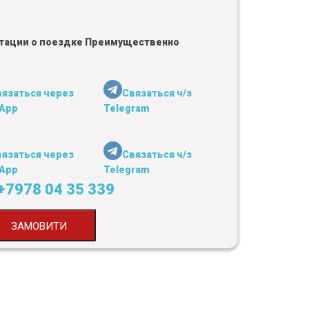
льтации о поездке Преимущественно
вязаться через
Связаться ч/з
App
Telegram
вязаться через
Связаться ч/з
App
Telegram
+7978 04 35 339
ЗАМОВИТИ