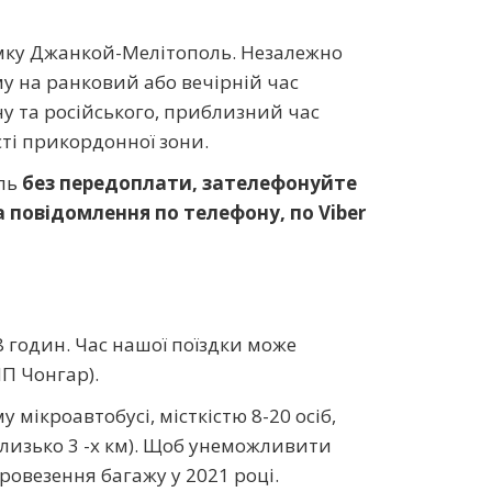
ямку Джанкой-Мелітополь. Незалежно
му на ранковий або вечірній час
ну та російського, приблизний час
ті прикордонної зони.
ль
без передоплати, зателефонуйте
 повідомлення по телефону, по Viber
8 годин. Час нашої поїздки може
П Чонгар).
мікроавтобусі, місткістю 8-20 осіб,
близько 3 -х км). Щоб унеможливити
ровезення багажу у 2021 році.