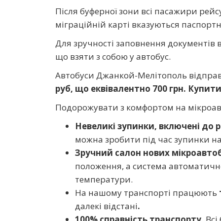
Після буферної зони всі пасажири рейс
міграційній карті вказуються паспортні
Для зручності заповнення документів в
що взяти з собою у
автобус
.
Автобуси Джанкой-Мелітополь відправл
руб, що еквівалентно 700 грн. Купит
Подорожувати з комфортом на мікроав
Невеликі зупинки, включені до 
можна зробити під час зупинки на
Зручний салон нових мікроавтоб
положення, а система автоматично
температури.
На нашому транспорті працюють
далекі відстані
.
100% справність транспорту.
Всі