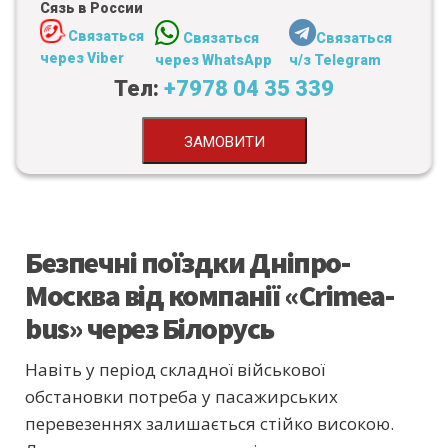
Сязь в России
Связаться
Связаться
Связаться
через Viber
через WhatsApp
ч/з Telegram
Тел:
+7978 04 35 339
ЗАМОВИТИ
Безпечні поїздки Дніпро-
Москва від компанії «Crimea-
bus» через Білорусь
Навіть у період складної військової
обстановки потреба у пасажирських
перевезеннях залишається стійко високою.