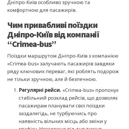
Дніпро-Київ особливо зручною та
комфортною для пасажирів.
Чим привабливі поїздки
Дніпро-Київ від компанії
“Crimea-bus”
Поїздки маршрутом Дніпро-Київ з компанією
«Crimea-bus» залучають пасажирів завдяки
ряду ключових переваг, які роблять подорож
не тільки зручною, але й безпечною.
Регулярні рейси.
«Crimea-bus» пропонує
стабільний розклад рейсів, що дозволяє
пасажирам планувати свої поїздки
заздалегідь, не турбуючись про
наявність вільних місць або зміни у
графіку. Незалежно від дня тижня