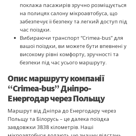
поклажа пасажирів зручно розміщується
на полицях салону мікроавтобуса, що
забезпечує її безпеку та легкий доступ під
час поїздки.
Вибираючи транспорт “Crimea-bus” для
вашої поїздки, ви можете бути впевнені у
високому рівні комфорту, зручності та
безпеки під час усього маршруту.
Опис маршруту компанії
“Crimea-bus” Дніпро-
Енергодар через Польщу
Маршрут від Дніпра до Енергодару через
Польщу та Білорусь – це далека поїздка
завдовжки 3838 кілометрів. Наші
мікроавтобуси долають цю значну відстань