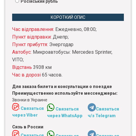
Російський рубль
КОРОТКИЙ ОПИС
Час відправлення:
Ежедневно, 08:00;
Пункт відправки:
Днепр;
Пункт прибуття:
Энергодар
Автобус:
Микроавтобусы: Mercedes Sprinter,
VITO;
Відстань
3938 км
Час в дорозі
65 часов.
Для заказа билета и консультации о поездке
Преимущественно используйте мессенджеры:
Звонки в Украине
Связаться
Связаться
Связаться
через Viber
через WhatsApp
ч/з Telegram
Сязь в России
Связаться