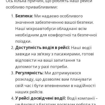
Ось кілька причин, що роблять наші рейси
особливо привабливими:
Безпека:
Ми надаємо особливого
значення забезпеченню вашої безпеки.
Наші мікроавтобуси обладнані всім
необхідним для комфортної та безпечної
поїздки.
Доступність водія в рейсі:
Наші водії
завжди на зв’язку з пасажирами, готові
відповісти на ваші запитання та
допомогти у разі потреби.
Регулярність:
Ми дотримуємося
розкладу, що дозволяє вам планувати
свій час і бути впевненими в надійності
наших рейсів.
У рейсі досвідчені водії:
Водії компанії –
це фахівці з багатим досвідом роботи та