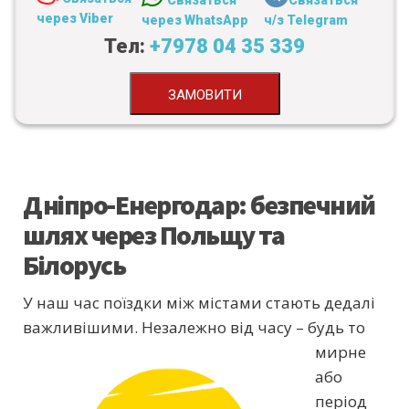
Связаться
Связаться
через Viber
через WhatsApp
ч/з Telegram
Тел:
+7978 04 35 339
ЗАМОВИТИ
Дніпро-Енергодар: безпечний
шлях через Польщу та
Білорусь
У наш час поїздки між містами стають дедалі
важливішими. Незалежно від часу – будь то
мирне
або
період