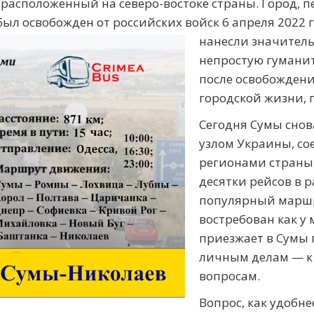
 расположенный на северо-востоке страны. Город,
был освобожден от российских
войск 6 апреля 2022 
нанесли значител
непростую гуманит
после освобождени
городской жизни, 
Сегодня Сумы сно
узлом Украины, со
регионами страны.
десятки рейсов в 
популярный маршр
востребован как у м
приезжает в Сумы
личным делам — к
вопросам.
Вопрос, как удобне