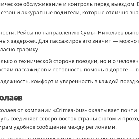
ническое обслуживание и контроль перед выездом. В
сезон и аккуратные водители, которые отлично з
ьности. Рейсы по направлению Сумы–Николаев выпо
ных задержек. Для пассажиров это значит — можно 
ласно графику.
олько о технической стороне поездки, но и о челов
остям пассажиров и готовность помочь в дороге — 
адежность, комфорт и уверенность в каждой поездк
олаев
лаев от компании «Crimea-bus» охватывает почти
путь соединяет северо-восток страны с югом и прохо
жирам удобное сообщение между регионами.
сов, включая технические остановки и возможные пр