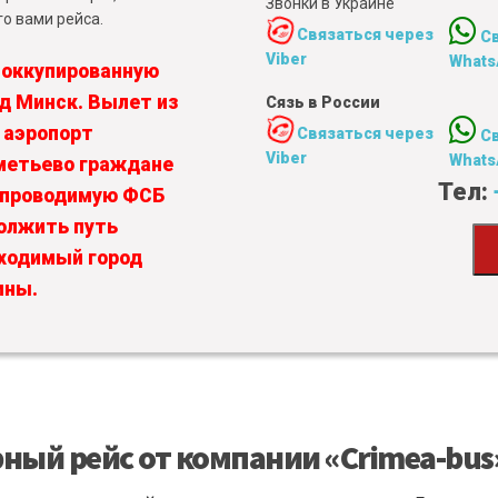
Звонки в Украине
о вами рейса.
Связаться через
С
Viber
Whats
 оккупированную
од Минск. Вылет из
Сязь в России
 аэропорт
Связаться через
С
Viber
Whats
метьево граждане
Тел:
, проводимую ФСБ
олжить путь
бходимый город
ины.
ный рейс от компании «Crimea-bus