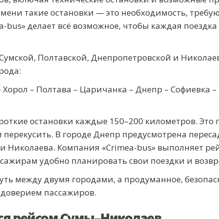
емени такие остановки — это необходимость, требу
a-bus» делает всё возможное, чтобы каждая поездк
умской, Полтавской, Днепропетровской и Николаевс
рода:
 Хорол – Полтава – Царичанка – Днепр – Софиевка –
откие остановки каждые 150–200 километров. Это 
и перекусить. В городе Днепр предусмотрена переса
 Николаева. Компания «Crimea-bus» выполняет рей
ассажирам удобно планировать свои поездки и возв
уть между двумя городами, а продуманное, безопас
 доверием пассажиров.
ся рейсом Сумы–Николаев