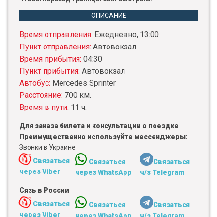
ОПИСАНИЕ
Время отправления:
Ежедневно, 13:00
Пункт отправления:
Автовокзал
Время прибытия:
04:30
Пункт прибытия:
Автовокзал
Автобус:
Mercedes Sprinter
Расстояние:
700 км.
Время в пути:
11 ч.
Для заказа билета и консультации о поездке
Преимущественно используйте мессенджеры:
Звонки в Украине
Связаться
Связаться
Связаться
через Viber
через WhatsApp
ч/з Telegram
Сязь в России
Связаться
Связаться
Связаться
через Viber
через WhatsApp
ч/з Telegram