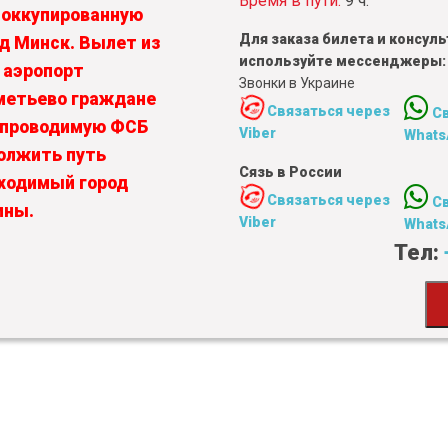
Время в пути:
9 ч.
 оккупированную
Для заказа билета и консу
од Минск. Вылет из
используйте мессенджеры:
 аэропорт
Звонки в Украине
метьево граждане
Связаться через
С
, проводимую ФСБ
Viber
Whats
олжить путь
Сязь в России
бходимый город
Связаться через
С
ины.
Viber
Whats
Тел: