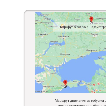
Маршрут:
Феодосия – Краматор
Маршрут движения автобусного 
может отличатся от выбранног