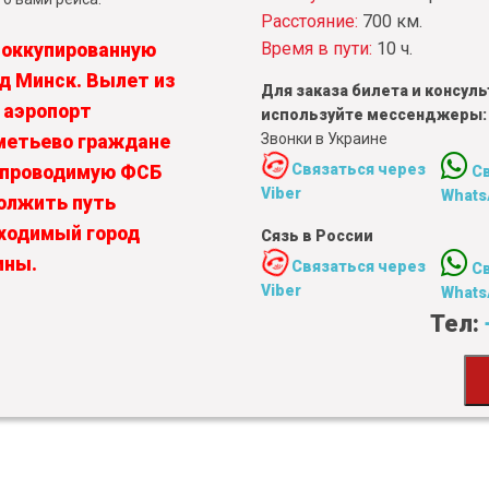
Расстояние:
700 км.
Время в пути:
10 ч.
 оккупированную
од Минск. Вылет из
Для заказа билета и консу
 аэропорт
используйте мессенджеры:
Звонки в Украине
метьево граждане
Связаться через
, проводимую ФСБ
С
Viber
Whats
олжить путь
бходимый город
Сязь в России
ины.
Связаться через
С
Viber
Whats
Тел: