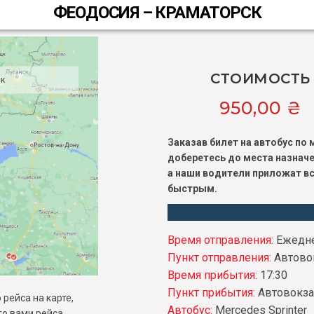
ФЕОДОСИЯ – КРАМАТОРСК
СТОИМОСТЬ
ск
950,00
₴
Заказав билет на автобус п
доберетесь до места назначе
а наши водители приложат вс
быстрым.
Время отправления:
Ежедне
Пункт отправления:
Автово
Время прибытия:
17:30
Пункт прибытия:
Автовокза
рейса на карте,
Автобус:
Mercedes Sprinter
о вами рейса.