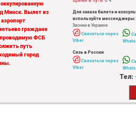
Время в пути:
6 ч.
 оккупированную
од Минск. Вылет из
Для заказа билета и консу
используйте мессенджеры:
 аэропорт
Звонки в Украине
метьево граждане
Связаться через
С
, проводимую ФСБ
Viber
Whats
олжить путь
Сязь в России
бходимый город
Связаться через
С
ины.
Viber
Whats
Тел: