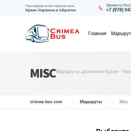
Звонки по Росс
Пассажирские перевозки
+7 (978) 0
Крым-Украина и обратно
Главная
Маршру
MISC
Маршруты движения Крым - Укра
crimea-bus.com
Маршруты
Misc