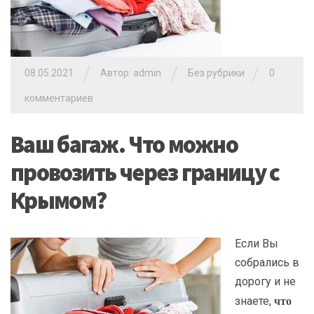
/
/
/
08.05.2021
Автор: admin
Без рубрики
0
комментариев
Ваш багаж. Что можно
провозить через границу с
Крымом?
Если Вы
собрались в
дорогу и не
что
знаете,