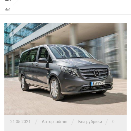
2021
Май
/
/
/
21.05.2021
Автор: admin
Без рубрики
0